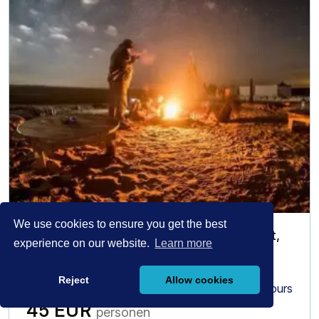
We use cookies to ensure you get the best
Sternenbeobachtungs-Tour mitJeepfahrt,
experience on our website.
Learn more
Kamelritt, Beduinen-Sonnenuntergang,
Wüstenorientierung & Abendessen
Reject
Allow cookies
Soma Bay & Safaga
6 hours
45 EUR
personen