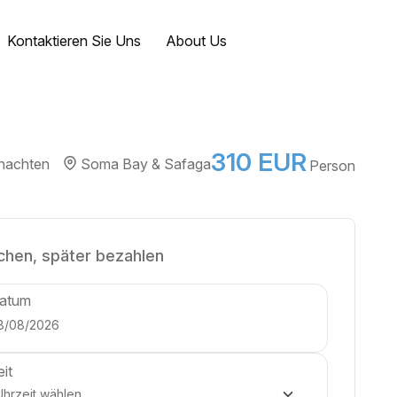
Kontaktieren Sie Uns
About Us
310 EUR
nachten
Soma Bay & Safaga
Person
chen, später bezahlen
atum
eit