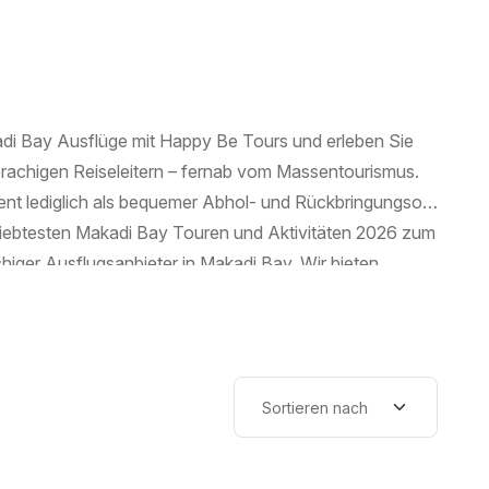
di Bay Ausflüge mit Happy Be Tours und erleben Sie
prachigen Reiseleitern – fernab vom Massentourismus.
ent lediglich als bequemer Abhol- und Rückbringungsort.
eliebtesten Makadi Bay Touren und Aktivitäten 2026 zum
iger Ausflugsanbieter in Makadi Bay. Wir bieten
Ort Hoteltransfer inklusive bei den Ausflügen Keine
ETI, Anex, Alltours, Easyjet holidays, sun International
rlaubs Die beliebtesten Makadi Bay Ausflüge 2026
ug ab Makadi Bay Kairo und die Pyramiden von Gizeh an
tel Zweitägige Luxor mit Übernachtung und Licht- und
und Bootsausflüge Orange Bay Island Paradise Island
House Schnorcheltour Private Bootstouren Ocean Diva