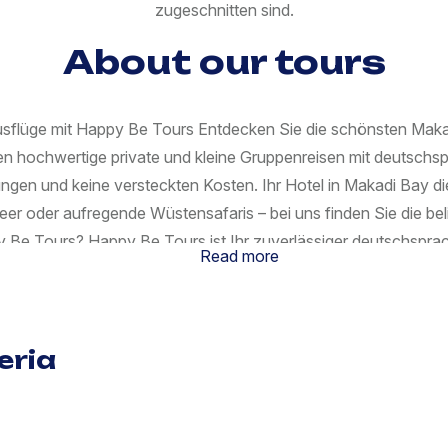
zugeschnitten sind.
About our tours
sflüge mit Happy Be Tours Entdecken Sie die schönsten Maka
en hochwertige private und kleine Gruppenreisen mit deutschs
ungen und keine versteckten Kosten. Ihr Hotel in Makadi Bay di
eer oder aufregende Wüstensafaris – bei uns finden Sie die b
 Be Tours? Happy Be Tours ist Ihr zuverlässiger deutschsprach
Read more
 Private Touren und kleine Gruppen Persönliche Betreuung vor 
mit bester Qualität besser als TUI, DER Tour, Ferien Touristik, 
tiger Bestätigung WhatsApp-Support vor und während Ihres U
xor ins Tal der Könige ab Sahl Hasheesh Privater Luxor Ausfl
eria
esh Hotels. Kairo mit Flugzeug ab Makadi Bay und TUI Blue Ho
dos Tempel Klöster St. Antonius und St. Paulus Schnorchel- 
Naga Schnorchelausflug Abu Dabbab mit Schildkröten Dolphin 