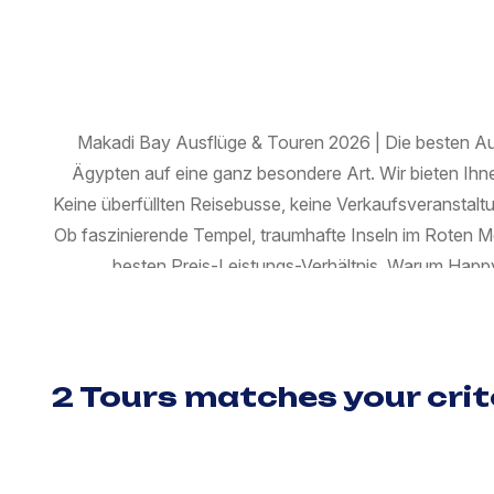
Makadi Bay Ausflüge & Touren 2026 | Die besten Au
Ägypten auf eine ganz besondere Art. Wir bieten Ihn
Keine überfüllten Reisebusse, keine Verkaufsveranstalt
Ob faszinierende Tempel, traumhafte Inseln im Roten M
besten Preis-Leistungs-Verhältnis. Warum Happy
Deutschsprachige und englischsprachige Reiseleiter
Verkaufsstopps Faire Preise ohne versteckte Kosten und 
und MTS Globe Einfache Online-Buchung mit sofor
Kulturelle Ausflüge & Kompakt Touren Ausflug nach Lu
2 Tours matches your crit
einem Tag inklusive privater Transfer ab Sahl Hashe
Tonshau Zweitägige Kairo Rundreise Dendera und Aby
Mahmya Island Giftun Island Nationalpark Sharm El 