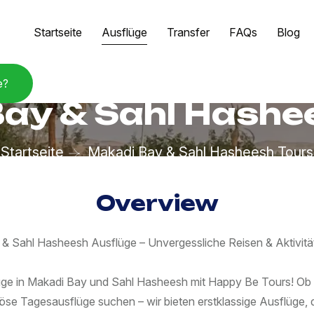
Startseite
Ausflüge
Transfer
FAQs
Blog
e?
ay & Sahl Hashe
Startseite
Makadi Bay & Sahl Hasheesh Tours
Overview
& Sahl Hasheesh Ausflüge – Unvergessliche Reisen & Aktivitä
üge in Makadi Bay und Sahl Hasheesh mit Happy Be Tours! Ob S
iöse Tagesausflüge suchen – wir bieten erstklassige Ausflüge,