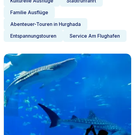
Kulturelle Ausflüge
Stadtrunfahrt
Ausflugsanbieter in Makadi Bay. Wir bieten
Familie Ausflüge
Deutschsprachige und englischsprachige Reiseleiter
Private Touren und kleine Gruppen Persönliche Betreuung
Abenteuer-Touren in Hurghada
vor Ort Hoteltransfer inklusive bei den Ausflügen Keine
Entspannungstouren
Service Am Flughafen
Verkaufsstopps Faire Preise ohne versteckte Kosten und
mit bester Qualität besser als TUI, DER Tour, Ferien
Touristik, ETI, Anex, Alltours, Easyjet holidays, sun
International und MTS Globe Einfache Online-Buchung mit
sofortiger Bestätigung WhatsApp-Support vor und
während Ihres Urlaubs Die beliebtesten Makadi Bay
Ausflüge 2026 Kulturelle Ausflüge & Kompakt Touren
Ausflug nach Luxor ins Tal der Könige ab Sahl Hasheesh
Privater Luxor Ausflug ab Makadi Bay Kairo und die
Pyramiden von Gizeh an einem Tag inklusive privater
Transfer ab Sahl Hasheesh Hotels. Kairo mit Flugzeug ab
Makadi Bay und TUI Blue Hotel Zweitägige Luxor mit