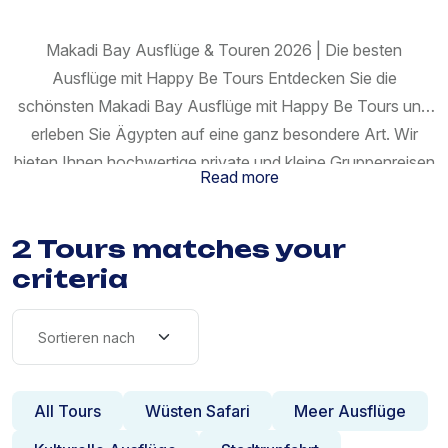
Makadi Bay Ausflüge & Touren 2026 | Die besten
Ausflüge mit Happy Be Tours Entdecken Sie die
schönsten Makadi Bay Ausflüge mit Happy Be Tours und
erleben Sie Ägypten auf eine ganz besondere Art. Wir
bieten Ihnen hochwertige private und kleine Gruppenreisen
Read more
mit deutschsprachigen Reiseleitern – fernab vom
Massentourismus. Keine überfüllten Reisebusse, keine
2 Tours matches your
Verkaufsveranstaltungen und keine versteckten Kosten. Ihr
criteria
Hotel in Makadi Bay dient lediglich als bequemer Abhol-
und Rückbringungsort. Ob faszinierende Tempel,
traumhafte Inseln im Roten Meer oder aufregende
Wüstensafaris – bei uns finden Sie die beliebtesten Makadi
Bay Touren und Aktivitäten 2026 zum besten Preis-
All Tours
Wüsten Safari
Meer Ausflüge
Leistungs-Verhältnis. Warum Happy Be Tours? Happy Be
Tours ist Ihr zuverlässiger deutschsprachiger