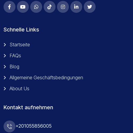
Abenteuer, Meer oder Entspannung – wir helfen Ihnen
dabei, Ihren Urlaub unvergesslich zu machen. Buchen Sie
jetzt Ihre Makadi Bay Ausflüge 2026 mit Happy Be Tours
Schnelle Links
und entdecken Sie die schönsten Sehenswürdigkeiten
Ägyptens zum besten Preis.
Startseite
FAQs
Blog
Allgemeine Geschäftsbedingungen
About Us
Kontakt aufnehmen
+201055856005