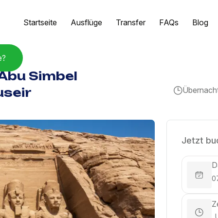
Startseite
Ausflüge
Transfer
FAQs
Blog
e?
 Abu Simbel
Übernach
useir
Jetzt bu
D
Z