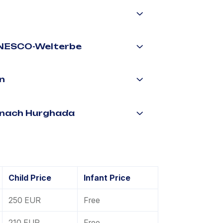
UNESCO-Welterbe
n
 nach Hurghada
Child Price
Infant Price
250 EUR
Free
210 EUR
Free