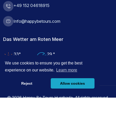
+49 152 04618915
Info@happybetours.com
Das Wetter am Roten Meer
33°
29 °
Lufttemperatur
Wassertemperatur
We use cookies to ensure you get the best
experience on our website.
Learn more
Reject
Allow cookies
© 2026 Happy Be Tours Hurghada, All rights reserved.
Angetrieben durch
Innovix Solutions