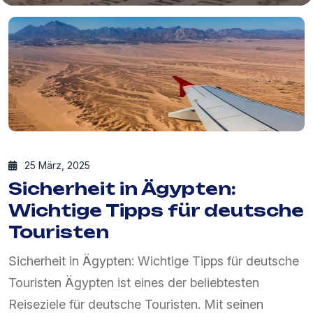
25 März, 2025
Sicherheit in Ägypten:
Wichtige Tipps für deutsche
Touristen
Sicherheit in Ägypten: Wichtige Tipps für deutsche Touristen Ägypten ist eines der beliebtesten Reiseziele für deutsche Touristen. Mit seinen faszinierenden Pyramiden, traumhaften Stränden und der beeindruckenden Geschichte lockt das Land jedes Jahr Millionen von Besuchern an. Doch viele Reisende stellen sich die Frage: Ist Ägypten sicher? Welche Sicherheitstipps für Ägypten sind wichtig? Und welche Gegenden sollten Touristen meiden? In diesem Blog beantworten wir die häufigsten Fragen rund um die Reisesicherheit in Ägypten und geben dir hilfreiche Tipps für einen sicheren Urlaub. Wie sicher ist Ägypten für Touristen? Grundsätzlich ist Ägypten ein sicheres Reiseland, wenn man sich an bestimmte Regeln hält. Die Regierung hat zahlreiche Sicherheitsmaßnahmen ergriffen, um die Sicherheit von Touristen zu gewährleisten. Besonders in touristischen Regionen wie Hurghada, Sharm El-Sheikh, Kairo, Luxor und Marsa Alam sind Polizei und Militärpräsenz hoch. Ist Ägypten gefährlich? Diese Frage stellen sich viele Urlauber. Die meisten Gebiete, in denen sich Touristen aufhalten, sind sicher. Allerdings gibt es einige Regionen, die man meiden sollte: Nord-Sinai: Hier gibt es gelegentlich Unruhen und Anschläge. Touristen haben dort jedoch ohnehin keinen Grund zu reisen. Grenzgebiete zu Libyen und Sudan: Hier besteht ein erhöhtes Risiko durch kriminelle Banden und Schmuggel. In den bekannten Urlaubsregionen am Roten Meer, wie Hurghada und Marsa Alam, ist die Lage hingegen ruhig und sicher. Sicherheitstipps für Ägypten-Urlauber Hier sind einige Sicherheitstipps für Touristen in Ägypten, die deinen Aufenthalt angenehmer machen: Touristische Gegenden nicht verlassen Die großen Städte und Urlaubsorte sind gut bewacht. Vermeide abgelegene Gegenden und erkunde die Umgebung am besten mit geführten Touren. Achtung vor Betrug und Abzocke Besonders in touristischen Städten gibt es Trickbetrüger. Häufige Maschen sind: Überteuerte Taxifahrten (immer den Fahrpreis vorher vereinbaren!) Falsche „Touristenführer“, die überteuerte Touren anbieten Händler, die stark überhöhte Preise verlangen Sichere Transportmittel wählen Taxis: Nutze offizielle Taxis oder Apps wie Uber und Careem für faire Preise. Inlandsflüge oder Reisebusse sind oft sicherer als individuelle Autofahrten. Trinkwasser und Hygiene beachten Das Leitungswasser in Ägypten ist nicht zum Trinken geeignet. Trinke nur abgefülltes Wasser und vermeide Eiswürfel in Getränken. Kleidung anpassen und Kultur respektieren Besonders in Kairo oder Luxor ist es ratsam, angemessene Kleidung zu tragen. Frauen sollten Schultern und Knie bedecken, um unangenehme Blicke zu vermeiden. Notfallkontakte kennen Speichere dir wichtige Telefonnummern ab: Polizei: 122 Touristenpolizei: 126 Deutsche Botschaft in Kairo: +20 2 2728 2000 Welche Regionen in Ägypten sind besonders sicher? Falls du dich fragst, wo in Ägypten sicher Urlaub gemacht werden kann, hier eine Liste der besten Reiseziele: Hurghada Das beliebteste Urlaubsziel für deutsche Touristen. Die Stadt am Roten Meer ist für ihre Strände, All-Inclusive-Hotels und Tauchspots bekannt. Die Sicherheitslage ist hier stabil. Marsa Alam Perfekt für einen ruhigen Urlaub. Das Gebiet ist weniger touristisch als Hurghada, aber sehr sicher. Sharm El-Sheikh Ein weiteres beliebtes Ziel mit hohen Sicherheitsmaßnahmen. Ideal für Taucher und Strandurlauber. Luxor und Assuan Hier gibt es Tempel, das Tal der Könige und historische Stätten. Auch hier ist die Sicherheitslage unter Kontrolle. Ist Ägypten aktuell sicher? (März 2025) Die Sicherheitslage in Ägypten wird regelmäßig vom Auswärtigen Amt aktualisiert. Um auf dem neuesten Stand zu bleiben, solltest du vor deiner Reise die Reisewarnungen für Ägypten auf der offiziellen Webseite überprüfen. Fazit: Sicher reisen in Ägypten Ägypten ist ein faszinierendes Land mit beeindruckender Kultur, wunderschönen Stränden und freundlichen Menschen. Wenn du einige Sicherheitstipps beachtest, kannst du hier einen wunderschönen und sicheren Urlaub verbringen. Hast du Fragen zur Sicherheit in Ägypten? Teile sie mit uns in den Kommentaren! Ist Ägypten sicher für alleinreisende Frauen? Ja, aber mit einigen Vorsichtsmaßnahmen: ✅ Tagsüber reisen und belebte Gegenden bevorzugen ✅ Lockere, nicht zu aufreizende Kleidung tragen ✅ Belästigungen ignorieren und sich selbstbewusst verhalten ✅ In Hotels & Restaurants nach Empfehlungen für sichere Orte fragen Frauen, die sich an die üblichen Vorsichtsmaßnahmen halten, können in Ägypten sicher reisen. ⸻ Welche Versicherungen braucht man für Ägypten? Bevor du nach Ägypten reist, solltest du dich absichern: ✔ Reisekrankenversicherung (Wichtig: Auslandsschutz prüfen!) ✔ Reiserücktrittsversicherung für den Fall von Stornierungen ✔ Unfallversicherung, falls du tauchst oder Wüstentouren machst Ein Krankheitsfall in Ägypten kann teuer werden, daher lohnt sich eine gute Versicherung. ⸻ Wie sicher sind Wüstenausflüge und Nilkreuzfahrten? ✅ Nilkreuzfahrten sind sicher, da sie beliebte Touristenrouten bedienen und gut überwacht werden. ✅ Wüstenausflüge mit geführten Touren sind ebenfalls sicher, aber du solltest nur zertifizierte Anbieter wählen. ✅ Schnorcheln und Tauchen sind in Ägypten ungefährlich, wenn man sich an die Anweisungen der Guides hält. ⸻ Ist die Gefahr von Terroranschlägen in Ägypten hoch? Wie in vielen anderen Ländern gibt es ein geringes Restrisiko. Die Sicherheitsmaßnahmen sind jedoch hoch, insbesondere an Flughäfen, in Hotels und bei Sehenswürdigkeiten. Die Regierung investiert viel in die Sicherheit der Touristen. Die meisten Reisenden haben keine Probleme und genießen ihren Urlaub ohne Zwischenfälle. ⸻ Welche Reisezeit ist die beste für Ägypten? ✅ Beste Reisezeit: Oktober – April (angenehme Temperaturen) ❌ Sommer (Juni – August): Sehr heiß, über 40°C möglich 🌊 Für Taucher & Badeurlauber: Ganzjährig gut, aber Herbst & Frühling sind ideal ⸻ Fazit: Lohnt sich Ägypten als Reiseziel? ✅ Ja! Ägypten ist ein wunderschönes Land mit einzigartiger Geschichte, Traumstränden und gastfreundlichen Menschen. Mit ein wenig Vorbereitung und den richtigen Sicherheitstipps kannst du einen entspannten und sicheren Urlaub genießen. Hast du noch Fragen oder möchtest du deine Erfahrungen teilen? Schreib es in die Kommentare! Die hohe Polizeipräsenz in Ägyptens touristischen Gebieten und an Flughäfen hat mehrere Gründe: Schutz der Touristen Der Tourismus ist eine der wichtigsten Einnahmequellen für Ägypten. Die Regierung legt daher großen Wert darauf, dass sich Reisende sicher fühlen und ungestört ihren Urlaub genießen können. Mehr Polizei bedeutet mehr Sicherheit – potenzielle Kriminelle oder Betrüger werden dadurch abgeschreckt. Vorbeugung gegen Terrorismus In der Vergangenheit gab es in Ägypten vereinzelt terroristische Angriffe, die sich teilweise gegen Touristen richteten. Seitdem hat die Regierung strenge Sicherheitsmaßnahmen eingeführt, darunter: Polizeikontrollen an Flughäfen, Hotels und Sehenswürdigkeiten Straßensperren und Kontrollpunkte auf Hauptverkehrsstraßen Militärpräsenz in strategisch wichtigen Regionen Diese Maßnahmen haben dazu beigetragen, dass die Sicherheitslage in den letzten Jahren deutlich verbessert wurde. Schutz vor Kriminalität und Betrug In belebten Touristenorten gibt es manchmal Trickbetrüger, Taschendiebe oder aggressive Händler. Die Polizei sorgt dafür, dass solche Vorfälle minimiert werden. Besonders in Märkten, bei Sehenswürdigkeiten und an Stränden sind daher häufig Beamte zu sehen. Sicherheit an Flughäfen und Grenzübergängen Flughäfen sind die wichtigsten Ein- und Ausreiseorte für Touristen. Um Schmuggel, illegale Einreisen und Terrorgefahren zu verhindern, gibt es dort verstärkte Kontrollen mit: Metalldetektoren & Körperscannern Durchsuchungen des Gepäcks Passkontrollen mit strengen Sicherheitsvorkehrungen Begleitung von Touristenbussen und Konvois Auf manchen Strecken, z. B. von Luxor nach Assuan oder in die Wüste, werden Touristenbusse manchmal von der Polizei begleitet. Das dient dazu, die Sicherheit der Reisenden zu gewährleisten und einen reibungslosen Ablauf der Reise zu ermöglichen. Fazit: Mehr Sicherheit für einen entspannten Urlaub Die hohe Polizeipräsenz mag für einige Touristen ungewohnt sein, ist aber ein Zeichen dafür, dass die Regierung alles tut, um ein sicheres Umfeld für Besucher zu schaffen. Wer sich an die gängigen Sicherheitstipps hält, kann Ägypten ohne Sorgen genießen. Wenn du nach Ägypten reist, gibt es strenge Vorschriften für das, was du im Gepäck mitnehmen darfst und was nicht. Hier eine Übersicht über verbotene und eingeschränkt erlaubte Gegenstände: ⸻ ❌ Verbotene Gegenstände im Handgepäck Diese Dinge dürfen weder ins Flugzeug noch durch die Sicherheitskontrolle: 🔴 Flüssigkeiten über 100 ml (inkl. Shampoo, Parfum, Cremes – außer in einem 1-Liter-Beutel mit max. 100 ml pro Flasche) 🔴 Scharfe Gegenstände (Messer, Scheren, Nagelfeilen, Rasierklingen) 🔴 Waffen oder waffenähnliche Objekte (Schusswaffen, Munition, Spielzeugwaffen) 🔴 Explosivstoffe & Feuerwerkskörper (Böller, Bengalos, Spraydosen mit entzündlichem Inhalt) 🔴 Werkzeuge & Sportausrüstung (Schraubenzieher, Wanderstöcke, Baseballschläger) 🔴 E-Zigaretten & Powerbanks (müssen ins Handgepäck – nicht in den Koffer!) ⸻ ❌ Verbotene Gegenstände im Aufgabegepäck Diese Dinge dürfen nicht in den Koffer: 🔴 E-Zigaretten & Powerbanks (müssen ins Handgepäck!) 🔴 Batterien & Lithium-Akkus (über 100 Wh nur mit Genehmigung der Airline) 🔴 Feuerzeuge & Streichhölzer (max. ein Feuerzeug im Handgepäck erlaubt) 🔴 Spraydosen & Druckbehälter mit brennbarem Inhalt ⸻ ⚠️ Eingeschränkt erlaubte Dinge Einige Dinge sind nur unter bestimmten Bedingungen erlaubt: ✅ Medikamente (Rezeptpflichtige Medikamente sollten mit ärztlicher Bestätigung mitgeführt werden) ✅ Geld & Wertsachen (Bargeld über 10.000 € muss beim Zoll angemeldet werden) ✅ Drohnennutzung (Drohnen sind in Ägypten streng verboten, außer mit offizieller Genehmigung) ✅ Lebensmittel (Fleisch, Milchprodukte & frische Lebensmittel können bei der Einreise besc