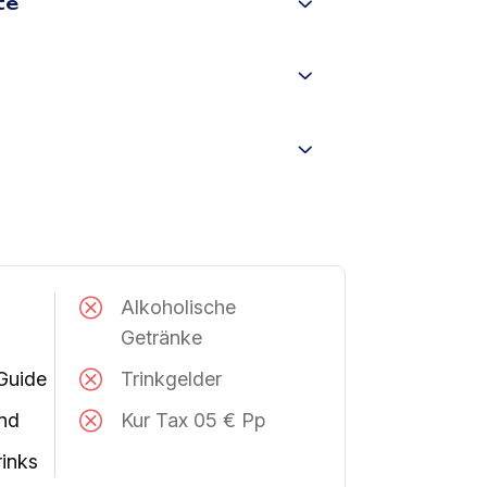
te
Alkoholische
Getränke
Guide
Trinkgelder
and
Kur Tax 05 € Pp
rinks