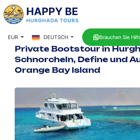
EUR
DEUTSCH
Brauchen Sie Hilf
Private Bootstour in Hurg
Schnorcheln, Define und A
Orange Bay Island